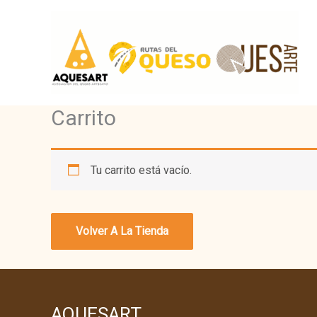
Ir
al
contenido
Carrito
Tu carrito está vacío.
Volver A La Tienda
AQUESART